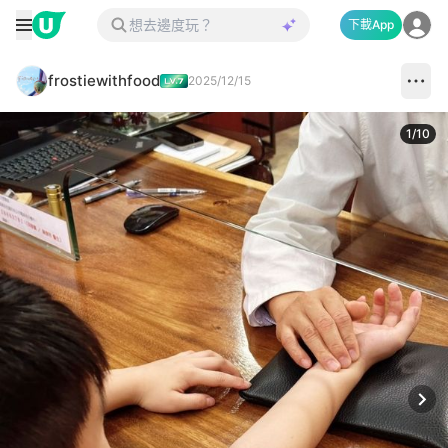
下載App
frostiewithfood
2025/12/15
1
/
10
Next