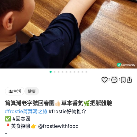
2
1
生活
健康
筲箕灣老字號回春園👍🏻草本香氣🌿把脈體驗
#frostie筲箕灣之旅
#frostie好物推介
✅ #回春園
📍美食探險👉 @frostiewithfood
-