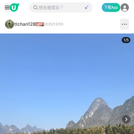
下載App
tlchan128
2025/12/09
1
/
5
Next