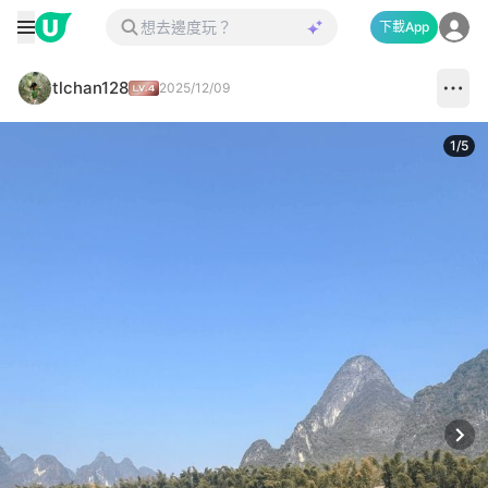
下載App
tlchan128
2025/12/09
1
/
5
Next