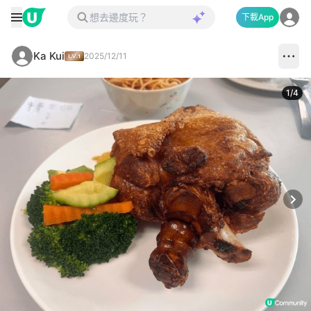
下載App
Ka Kui
2025/12/11
1
/
4
Next