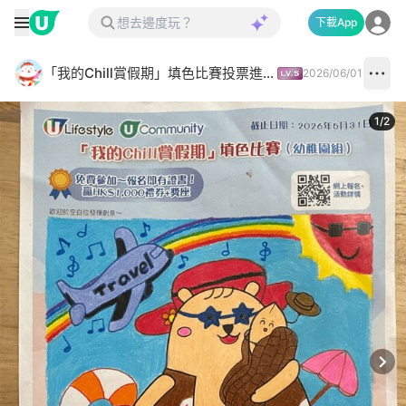
下載App
「我的Chill賞假期」填色比賽投票進行中✅
2026/06/01
1
/
2
Next