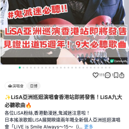
111
1
演唱會
亞博
✨LiSA亞洲巡迴演唱會香港站即將發售！LiSA九大
必聽歌曲🔥
各位LiSA粉絲,香港動漫迷,鬼滅迷注意啦！
日本搖滾歌姬LiSA展開睽違兩年嘅全新個人亞洲巡迴演唱
會「LiVE is Smile Always～15～（i
...
更多