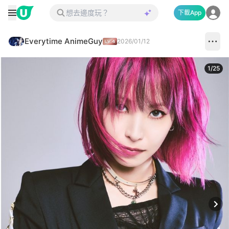
下載App
Everytime AnimeGuy
2026/01/12
1
/
25
Next