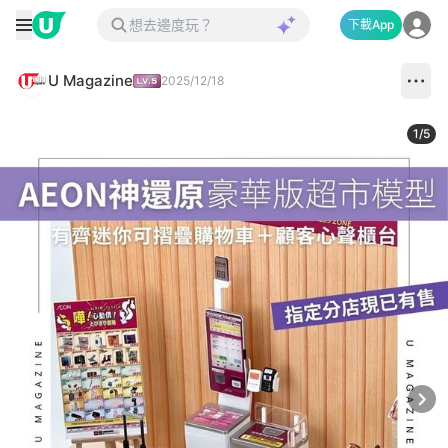
下載App
U Magazine
2025/12/18
1
/
5
Next