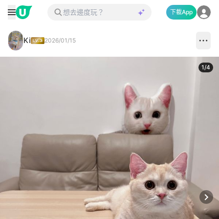
下載App
Ki
2026/01/15
1
/
4
Next