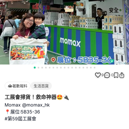
9
0
著數報料
生活百貨
工展會掃貨！救命神器🤩🔌
Momax @momax_hk
📍展位:5B35-36
#第59屆工展會