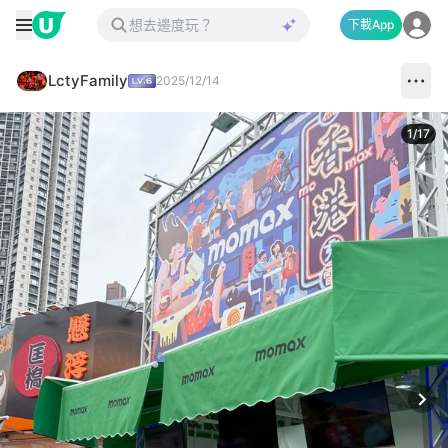
下載App
LctyFamily
2025/12/14
1
/
17
Next