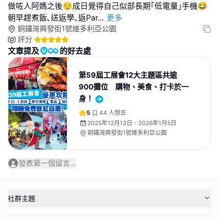
做咗人阿媽之後😌成日覺得自己似部長期｢低電量｣手機😂
朝早趕煮飯､送返學､返Par
...
更多
銅鑼灣興發街1號維多利亞公園
評分
文章提及
的好去處
第59屆工展會12大主題區共逾
900攤位 購物、美食、打卡於一
身！
5
44
人想去
2025年12月13日 - 2026年1月5日
銅鑼灣興發街1號維多利亞公園
發表第一個留言...
社群主題