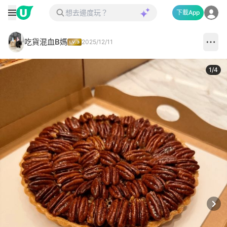
下載App
吃貨混血B媽
2025/12/11
1
/
4
Next