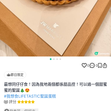
0
0
節日限定
最想同仔仔食！因為我地兩個都係甜品控！可以過一個甜蜜
#我想食LIFETASTIC聖誕蛋糕
評分