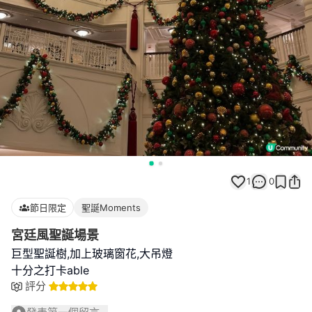
1
0
節日限定
聖誕Moments
宮廷風聖誕場景
巨型聖誕樹,加上玻璃窗花,大吊燈
十分之打卡able
評分