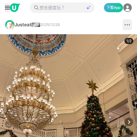
下載App
Justeat
2025/12/28
1
/
2
Next