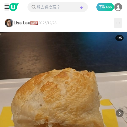
下載App
Lisa Lau
2025/12/28
1
/
5
Next