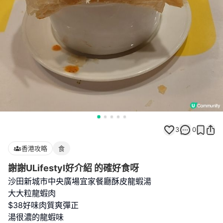
3
0
香港攻略
食
謝謝ULifestyI好介紹 的確好食呀
沙田新城市中央廣場宜家餐廳酥皮龍蝦湯
大大粒龍蝦肉
$38好味肉質爽彈正
湯很濃的龍蝦味