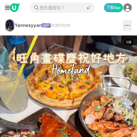
下載App
Yannesyyan
2025/12/24
1
/
8
Next