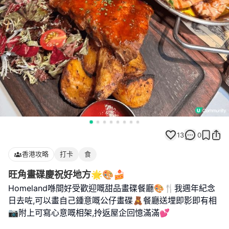
13
0
香港攻略
打卡
食
旺角畫碟慶祝好地方🌟🎨🍰
Homeland喺間好受歡迎嘅甜品畫碟餐廳🎨🍴我週年紀念
日去咗,可以畫自己鍾意嘅公仔畫碟🧸餐廳送埋即影即有相
📷附上可寫心意嘅相架,拎返屋企回憶滿滿💕