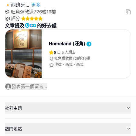
🔸西班牙
...
更多
旺角彌敦道726號19樓
評分
文章提及
的好去處
Homeland (旺角)
5
5
人想去
旺角彌敦道726號19樓
沙律、西式、西式
發表第一個留言...
社群主題
熱門地點