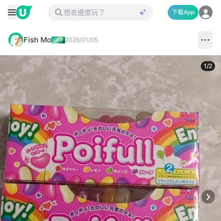
下載App
Fish Mo
2026/01/05
1
/
2
Next