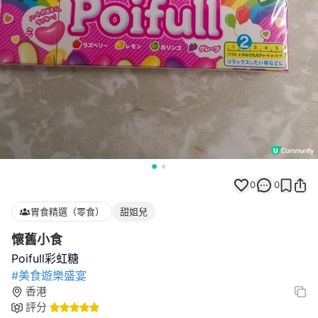
0
0
胃食精選（零食）
甜姐兒
懷舊小食
#美食遊樂盛宴
香港
評分