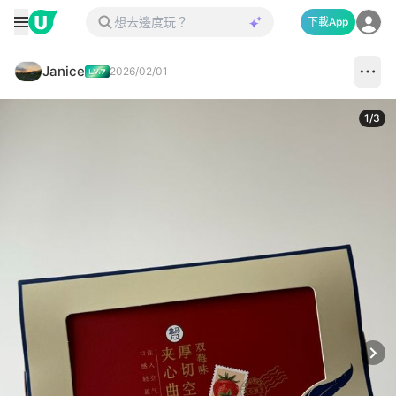
下載App
Janice
2026/02/01
1
/
3
Next