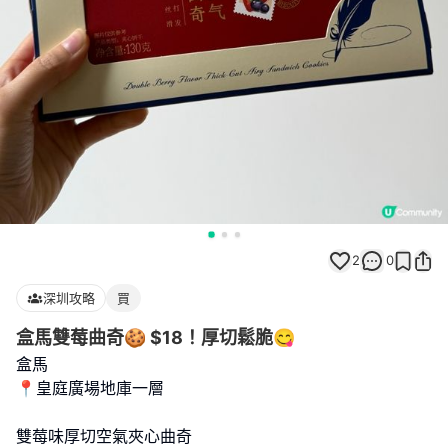
2
0
深圳攻略
買
盒馬雙莓曲奇🍪 $18！厚切鬆脆😋
盒馬
📍皇庭廣場地庫一層
雙莓味厚切空氣夾心曲奇