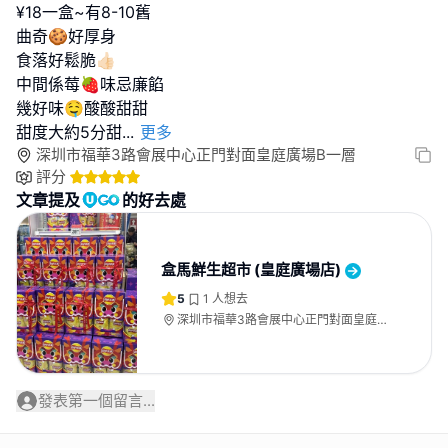
¥18一盒~有8-10舊
曲奇🍪好厚身
食落好鬆脆👍🏻
中間係莓🍓味忌廉餡
幾好味🤤酸酸甜甜
甜度大約5分甜
...
更多
深圳市福華3路會展中心正門對面皇庭廣場B一層
評分
文章提及
的好去處
盒馬鮮生超市 (皇庭廣場店)
5
1
人想去
深圳市福華3路會展中心正門對面皇庭廣
場B一層
發表第一個留言...