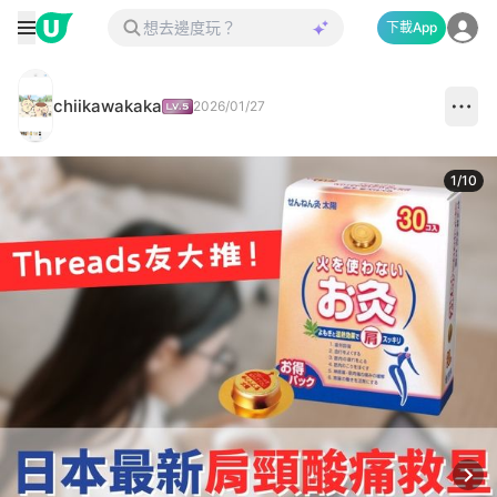
下載App
chiikawakaka
2026/01/27
1
/
10
Next