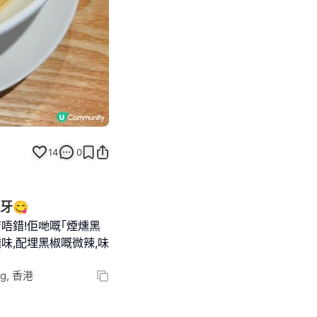
14
0
牙😋
麵店唔錯!佢哋嘅｢煙燻黑
味,配埋黑椒嘅微辣,味
ng, 香港