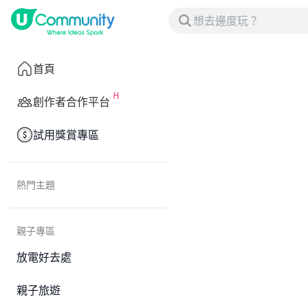
首頁
創作者合作平台
試用獎賞專區
熱門主題
親子專區
放電好去處
親子旅遊