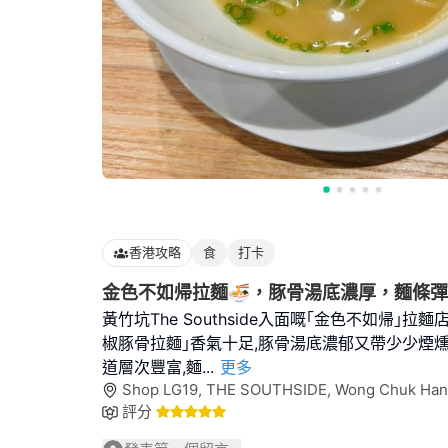
香港攻略
食
打卡
金色不如帰拉麵🍜，豚骨湯底濃厚，麵條彈
黃竹坑The Southside入面嘅｢金色不如帰｣拉
椒豚骨拉麵｣香氣十足,豚骨湯底濃郁又帶少少煙燻
道層次豐富,麵
...
更多
Shop LG19, THE SOUTHSIDE, Wong Chuk Ha
評分