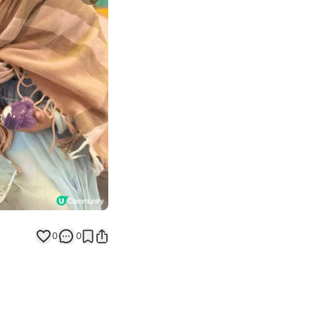
Next slide
0
0