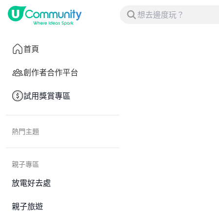
首頁
創作者合作平台
試用獎賞專區
熱門主題
親子專區
放電好去處
親子旅遊