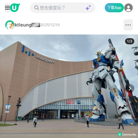
下載App
ktleung
2025/12/19
1
/
3
Next