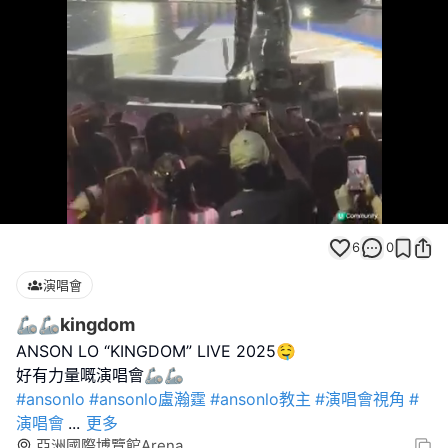
Loaded
:
Unmute
100.00%
6
0
演唱會
🦾🦾kingdom
ANSON LO “KINGDOM” LIVE 2025🤤
#ansonlo
#ansonlo盧瀚霆
#ansonlo教主
#演唱會視角
#
演唱會
...
更多
亞洲國際博覽館Arena