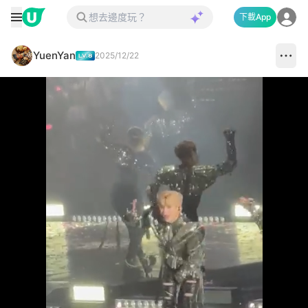
下載App
YuenYan
2025/12/22