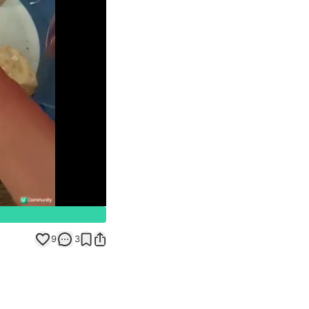
Unmute
9
3