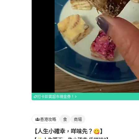
Loaded
:
100.00%
打卡即賞超市現金券！
香港攻略
食
商場
【人生小確幸，咩味先？😋】