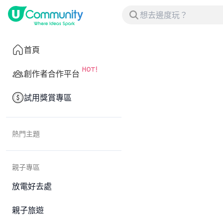
首頁
創作者合作平台
試用獎賞專區
熱門主題
親子專區
放電好去處
親子旅遊