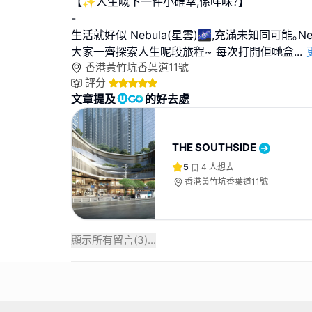
【✨人生嘅下一件小確幸,係咩味?】
-
生活就好似 Nebula(星雲)🌌,充滿未知同可能｡N
大家一齊探索人生呢段旅程~ 每次打開佢哋盒
...
香港黃竹坑香葉道11號
評分
文章提及
的好去處
THE SOUTHSIDE
5
4
人想去
香港黃竹坑香葉道11號
顯示所有留言(
3
)...