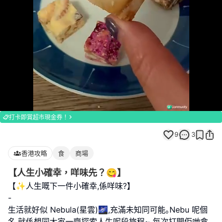
Loaded
:
Unmute
100.00%
打卡即賞超市現金券！
9
3
香港攻略
食
商場
【人生小確幸，咩味先？😋】
【✨人生嘅下一件小確幸,係咩味?】
-
生活就好似 Nebula(星雲)🌌,充滿未知同可能｡Nebu 呢個
名,就係想同大家一齊探索人生呢段旅程~ 每次打開佢哋盒
...