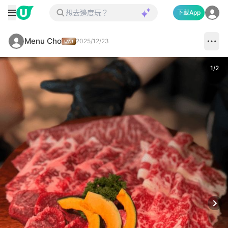
下載App
Menu Cho
2025/12/23
1
/
2
Next