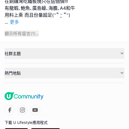
在銅鑼灣吃鐵板燒只在這個價!!!
有龍蝦､鮑魚､廣島蠔､海膽､A4和牛
...
更多
顯示所有留言(
1
)...
社群主題
熱門地點
下載 U Lifestyle應用程式