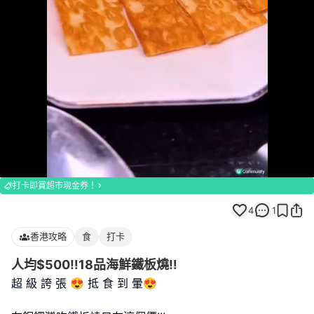
Loaded
:
Unmute
100.00%
打卡即賞超市現金券！
4
1
香港攻略
食
打卡
人均$500‼️18品海鮮鐵板燒‼️
超 級 誇 張 😍 抵 食 到 暈😍