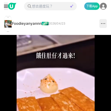
下載App
Foodieyanyannn
2026/04/23