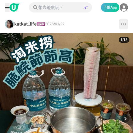
下載App
katkat_life
2026/01/22
1
/
13
Next