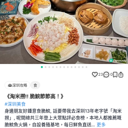
23
0
深圳攻略
食
《淘米撈!! 脆鯇節節高！》
#深圳美食
身邊朋友好鍾意食脆鯇, 話要帶我去深圳13年老字號「淘米
撈」, 呢間總共三年登上大眾點評必食榜，本地人都推薦嘅
脆鯇魚火鍋，自設養殖基地，每日鮮魚直送
...
更多