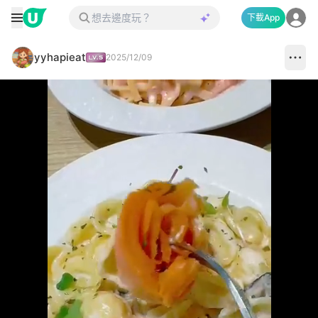
下載App
yyhapieat
2025/12/09