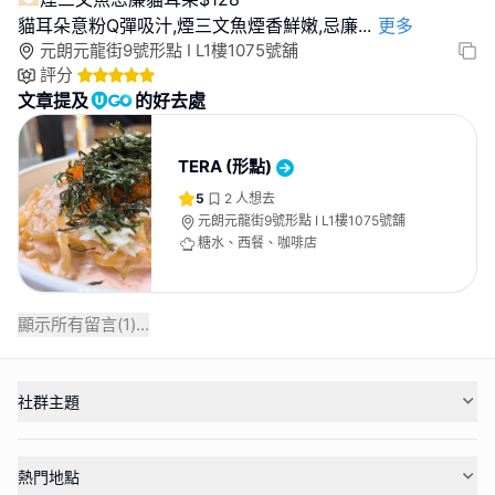
貓耳朵意粉Q彈吸汁,煙三文魚煙香鮮嫩,忌廉
...
更多
元朗元龍街9號形點 I L1樓1075號舖
評分
文章提及
的好去處
TERA (形點)
5
2
人想去
元朗元龍街9號形點 I L1樓1075號舖
糖水、西餐、咖啡店
顯示所有留言(
1
)...
社群主題
熱門地點