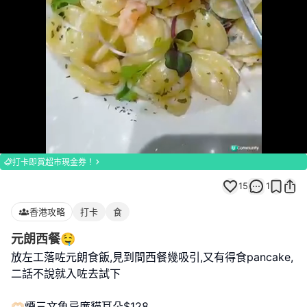
Loaded
:
Unmute
100.00%
打卡即賞超市現金券！
15
1
香港攻略
打卡
食
元朗西餐🤤
放左工落咗元朗食飯,見到間西餐幾吸引,又有得食pancake,
二話不說就入咗去試下
🫶🏻煙三文魚忌廉貓耳朵$128