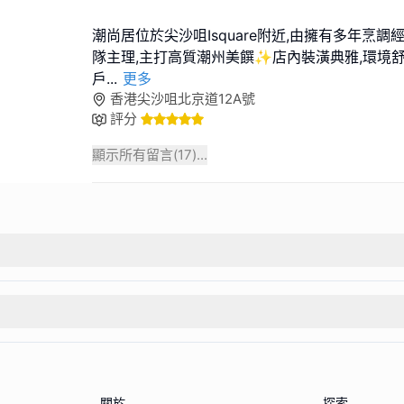
潮尚居位於尖沙咀Isquare附近,由擁有多年烹
隊主理,主打高質潮州美饌✨店內裝潢典雅,環境舒
戶
...
更多
香港尖沙咀北京道12A號
評分
顯示所有留言(
17
)...
關於
探索