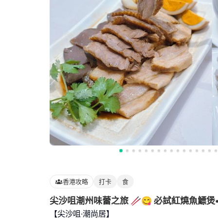
香港攻略
打卡
食
尖沙咀潮州味蕾之旅 🥢😋 必試紅燒魚鰾煲
【尖沙咀·潮尚居】