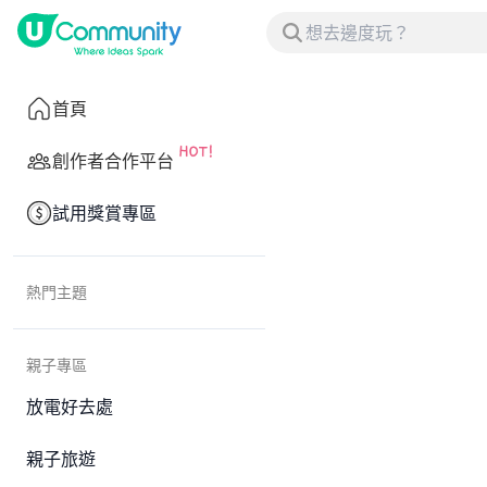
首頁
創作者合作平台
試用獎賞專區
熱門主題
親子專區
放電好去處
親子旅遊