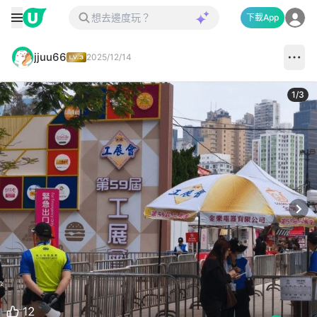
下載App
jjuu66
2025/12/14
1
/
3
Next