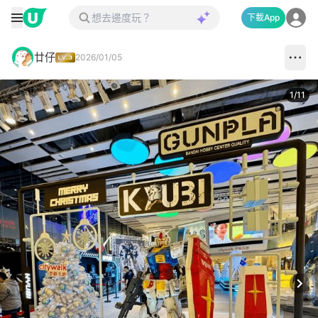
下載App
廿仔
2026/01/05
1
/
11
Next