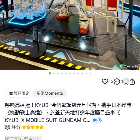
15
1
節日限定
聖誕Moments
呼喚高達迷！KYUBI 今個聖誕到元旦假期，攜手日本經典
《機動戰士高達》，於荃新天地打造年度矚目盛事《
KYUBI X MOBILE SUIT GUNDAM C
...
更多
評分
顯示所有留言(
1
)...