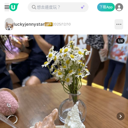
下載App
luckyjennystar
2025/12/10
1
/
4
Next