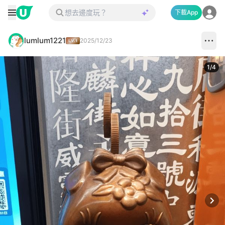
下載App
lumlum1221
2025/12/23
1
/
4
Next