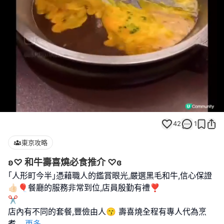
Loaded
:
Unmute
100.00%
42
1
東京攻略
ʚ♡ 和牛壽喜燒必食推介 ♡ɞ
｢人形町今半｣憑藉職人的鑑賞眼光,嚴選黑毛和牛,信心保證
👍🏻🎈餐廳的服務非常到位,店員殷勤有禮❣️
✂︎
店內有不同的套餐,豐儉由人😙 壽喜燒全程有專人代為烹
煮
...
更多