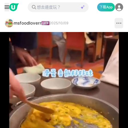
下載App
msfoodloverr
2025/10/09