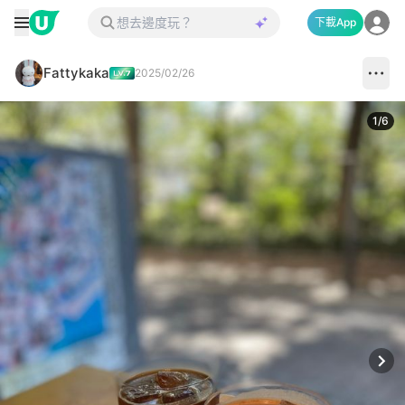
下載App
Fattykaka
2025/02/26
1
/
6
Next