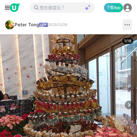
下載App
Peter Tong
2025/12/26
1
/
18
Next