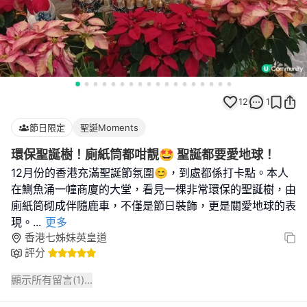
12
1
節日限定
聖誕Moments
環保聖誕樹！廁紙筒都咁靚🤩 聖誕都要愛地球！
12月份的香港充滿聖誕節氛圍😊，到處都係打卡點。本人
在鰂魚涌一幢商廈的大堂，看見一棵非常環保的聖誕樹，由
廁紙筒砌成伴隨鹿車，不僅是節日裝飾，更是關愛地球的表
現。
...
更多
香港七姊妹英皇道
評分
顯示所有留言(
1
)...