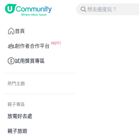
首頁
創作者合作平台
試用獎賞專區
熱門主題
親子專區
放電好去處
親子旅遊