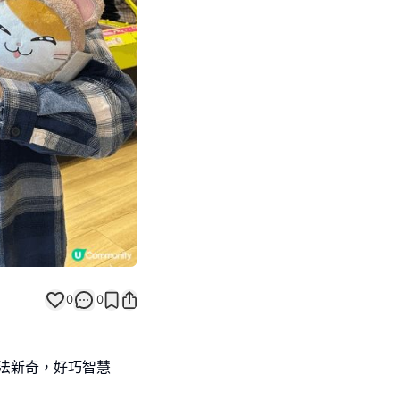
Next slide
0
0