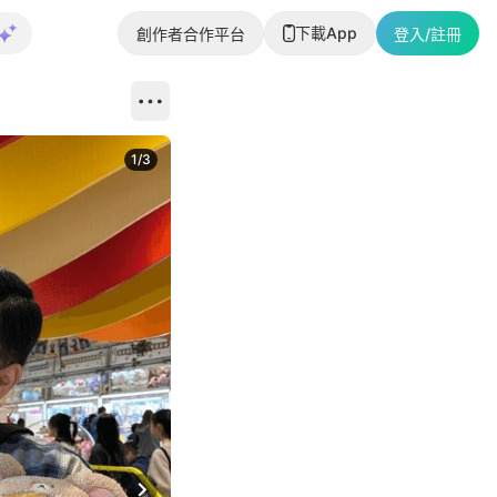
下載App
創作者合作平台
登入/註冊
1
/
3