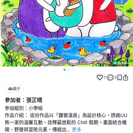
11
0
親子
參加者：張芷晴
參加組別：小學組
作品介紹： 這份作品以「露營溫泉」為設計核心，透過UU
熊一家的溫馨互動，詮釋最放鬆的 Chill 假期。畫面結合暖
陽、野營與冒險元素，傳遞出
...
更多