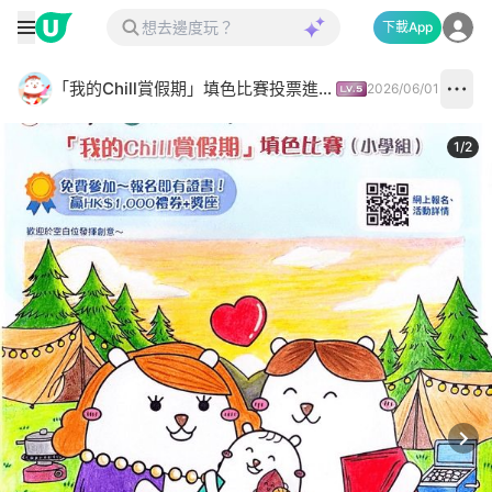
下載App
「我的Chill賞假期」填色比賽投票進行中✅
2026/06/01
1
/
2
Next