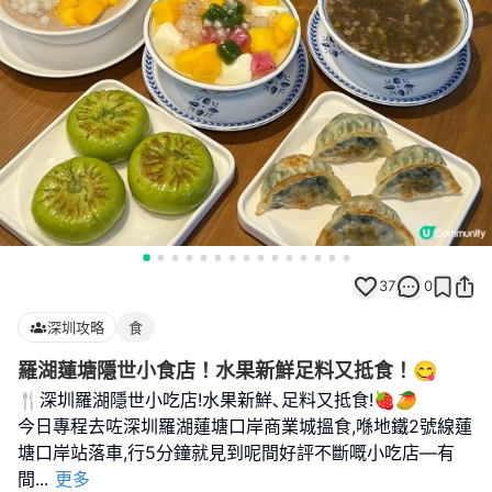
37
0
深圳攻略
食
羅湖蓮塘隱世小食店！水果新鮮足料又抵食！😋
🍴深圳羅湖隱世小吃店!水果新鮮､足料又抵食!🍓🥭
今日專程去咗深圳羅湖蓮塘口岸商業城搵食,喺地鐵2號線蓮
塘口岸站落車,行5分鐘就見到呢間好評不斷嘅小吃店—有
間
...
更多