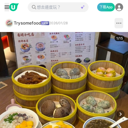
下載App
Trysomefood
2026/01/28
1
/
15
Next