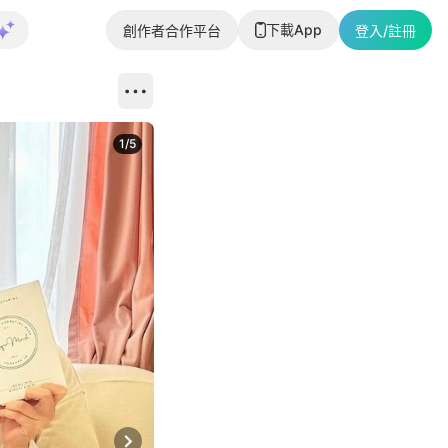
下載App
創作者合作平台
登入/註冊
1
/
5