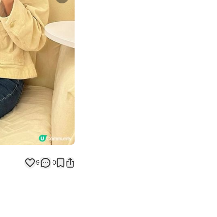
Next slide
9
0