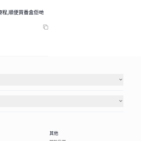
r｣做完療程,順便買番盒佢哋
其他