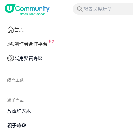
首頁
創作者合作平台
試用獎賞專區
熱門主題
親子專區
放電好去處
親子旅遊