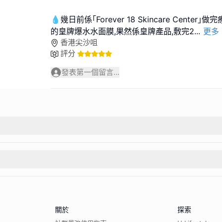
💧幾日前係｢Forever 18 Skincare Cente
的皇牌爆水水面膜,果然係皇牌產品,敷完2
...
更多
香港尖沙咀
評分
發表第一個留言...
關於
探索