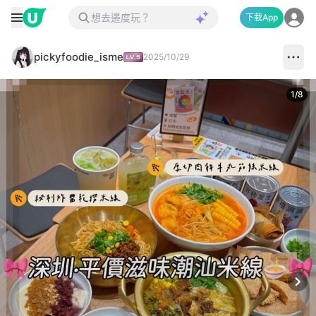
下載App
pickyfoodie_isme
2025/10/29
1
/
8
Next