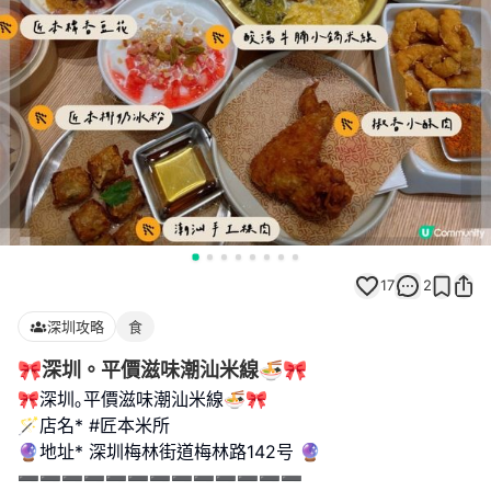
17
2
深圳攻略
食
🎀深圳。平價滋味潮汕米線🍜🎀
🎀深圳｡平價滋味潮汕米線🍜🎀
🪄店名* #匠本米所
🔮地址* 深圳梅林街道梅林路142号 🔮
➖➖➖➖➖➖➖➖➖➖➖➖➖