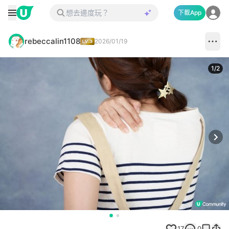
下載App
rebeccalin1108
2026/01/19
1
/
2
Next
17
0