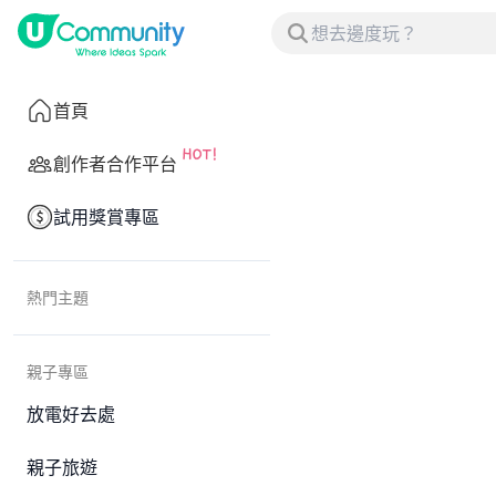
首頁
創作者合作平台
試用獎賞專區
熱門主題
親子專區
放電好去處
親子旅遊