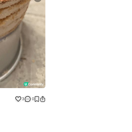
Next slide
3
0