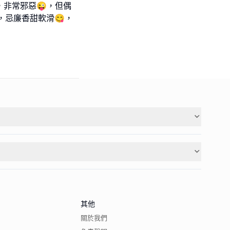
，非常邪惡😜，但偶
，忌廉香甜軟滑😋，
其他
關於我們