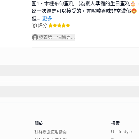
圖1 - 木槺布甸蛋糕 （為家人準備的生日蛋糕
然一次還是可以接受的，雲呢嗱香味非常濃郁🤩
但
...
更多
評分
發表第一個留言...
關於
探索
社群最強使用指南
U Lifestyle