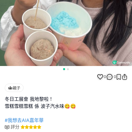
0
0
親子
冬日工展會 我地黎啦！
雪糕雪糕雪糕 係 波子汽水味😋😋
#我想去AIA嘉年華
評分