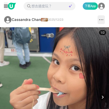
下載App
Cassandra Chan
2025/12/23
1
/
2
Next