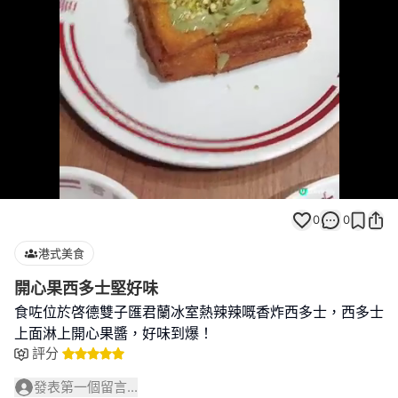
Loaded
:
Unmute
100.00%
0
0
港式美食
開心果西多士堅好味
食咗位於啓德雙子匯君蘭冰室熱辣辣嘅香炸西多士，西多士
上面淋上開心果醬，好味到爆！
評分
發表第一個留言...