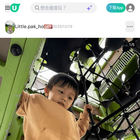
下載App
Little.pak_ho
2025/12/19
1
/
5
Next