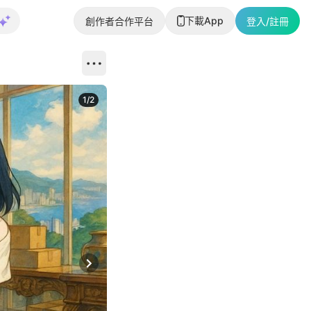
下載App
創作者合作平台
登入/註冊
1
/
2
即睇更多社
Next slide
返回帖文