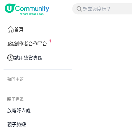
首頁
創作者合作平台
試用獎賞專區
熱門主題
親子專區
放電好去處
親子旅遊