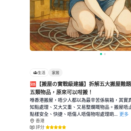
生活
家居
🆘【搬屋の實戰級建議】拆解五大搬屋難
五類物品，原來可以咁搬！
喺香港搬屋，唔少人都以為最辛苦係裝箱，其實
知點處理、又大又重、又易整爛嘅物品。搬屋唔
點樣安全、快捷、唔傷人唔傷物咁處理啲
...
更多
香港
評分