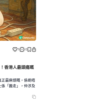
1
0
題！香港人最頭痛嘅
真正最麻煩嘅，係啲唔
止係「搬走」，仲涉及