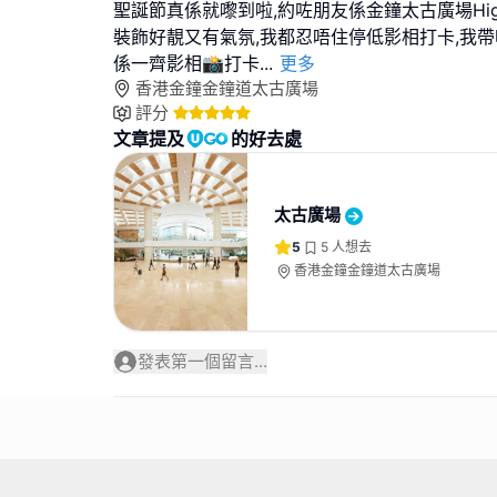
聖誕節真係就嚟到啦,約咗朋友係金鐘太古廣場High
裝飾好靚又有氣氛,我都忍唔住停低影相打卡,我帶咗L
係一齊影相📸打卡
...
更多
香港金鐘金鐘道太古廣場
評分
文章提及
的好去處
太古廣場
5
5
人想去
香港金鐘金鐘道太古廣場
發表第一個留言...