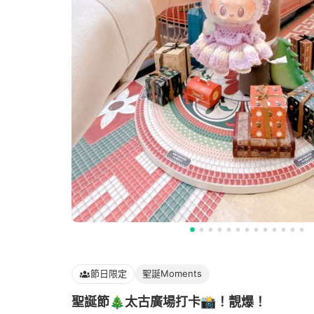
節日限定
聖誕Moments
聖誕節🎄太古廣場打卡📸！靚爆！