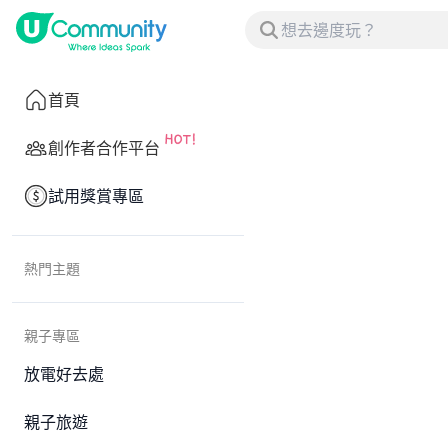
首頁
創作者合作平台
試用獎賞專區
熱門主題
親子專區
放電好去處
親子旅遊