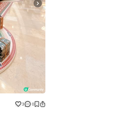
Next slide
3
0