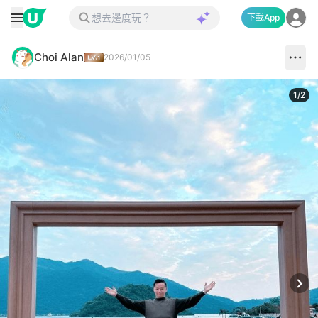
下載App
Choi Alan
2026/01/05
1
/
2
Next