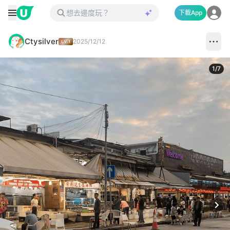
下載App
Ctysilver
2025/12/12
1
/
7
Next