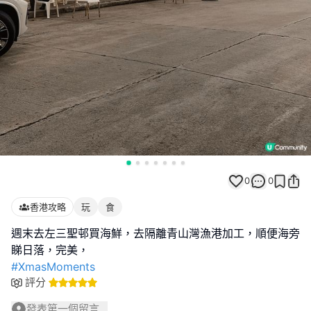
0
0
香港攻略
玩
食
週末去左三聖邨買海鮮，去隔離青山灣漁港加工，順便海旁
#XmasMoments
評分
發表第一個留言...