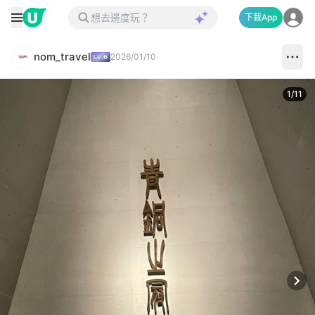
下載App
nom_travel
2026/01/10
1
/
11
Next