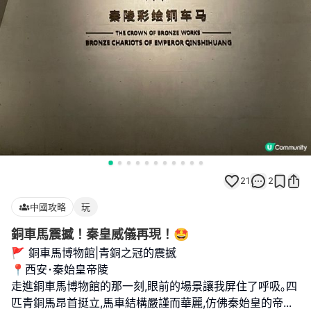
21
2
中國攻略
玩
銅車馬震撼！秦皇威儀再現！🤩
🚩 銅車馬博物館|青銅之冠的震撼
📍西安･秦始皇帝陵
走進銅車馬博物館的那一刻,眼前的場景讓我屏住了呼吸｡四
匹青銅馬昂首挺立,馬車結構嚴謹而華麗,仿佛秦始皇的帝
...