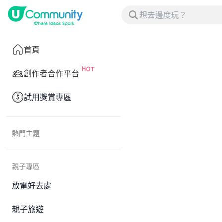
首頁
創作者合作平台
試用獎賞專區
熱門主題
親子專區
放電好去處
親子旅遊