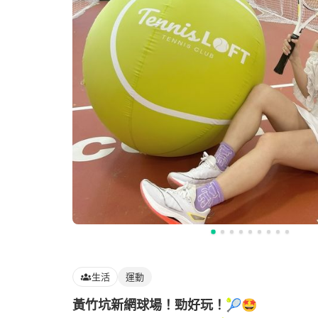
生活
運動
黃竹坑新網球場！勁好玩！🎾🤩