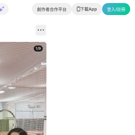
下載App
創作者合作平台
登入/註冊
1
/
9